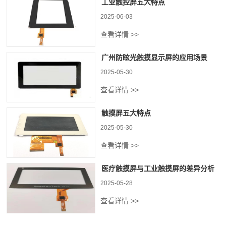
工业触控屏五大特点
2025-06-03
查看详情 >>
广州防眩光触摸显示屏的应用场景
2025-05-30
查看详情 >>
触摸屏五大特点
2025-05-30
查看详情 >>
医疗触摸屏与工业触摸屏的差异分析
2025-05-28
查看详情 >>