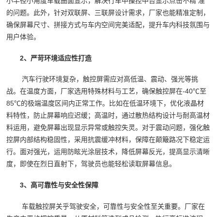
小半径小角度车载曲面显示，解决行车中操控中台显示点击不精 准
的问题。此外，针对双联屏、三联屏设计需求，厂家也能精准定制，
确保屏幕尺寸、拼接方式与车内空间完美适配，提升车内科技氛围与
用户体验。
2、严苛环境适应性打造
汽车行驶环境复杂，触控屏需应对高低温、震动、强光等挑
战。在温度方面，厂家选用特殊材料与工艺，确保触控屏在-40℃至
85℃的极端温度区间内正常工作。比如在低温环境下，优化液晶材
料特性，防止屏幕响应迟缓；高温时，通过散热结构设计与耐高温材
料运用，避免屏幕出现显示异常或触控失灵。对于震动问题，强化触
控屏内部结构稳固性，采用抗震缓冲材料，保障在颠簸路况下稳定运
行。面对强光，运用防眩光涂层技术，降低屏幕反光，提高显示清晰
度，即使在烈日直射下，驾驶员也能轻松读取屏幕信息。
3、高可靠性与安全性保障
车载触控屏关乎驾驶安全，可靠性与安全性至关重要。厂家在