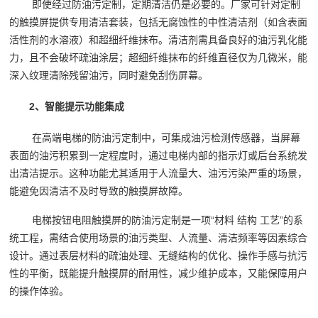
即使经过防油污定制，定期清洁仍是必要的。厂家可针对定制
的触摸屏提供专用清洁套装，包括无腐蚀性的中性清洁剂（如含表面
活性剂的水溶液）和超细纤维抹布。清洁剂需具备良好的油污乳化能
力，且不会破坏疏油涂层；超细纤维抹布的纤维直径仅为几微米，能
深入纹理清除残留油污，同时避免刮伤屏幕。
2、智能提示功能集成
在高端电梯的防油污定制中，可集成油污检测传感器，当屏幕
表面的油污积累到一定程度时，通过电梯内部的指示灯或后台系统发
出清洁提示。这种功能尤其适用于人流量大、油污污染严重的场景，
能避免因清洁不及时导致的触摸屏故障。
电梯按钮电阻触摸屏的防油污定制是一项“材料 结构 工艺”的系
统工程，需结合使用场景的油污类型、人流量、清洁频率等因素综合
设计。通过表层材料的疏油处理、无缝结构的优化、操作手感与抗污
性的平衡，既能提升触摸屏的耐用性，减少维护成本，又能保障用户
的操作体验。‍