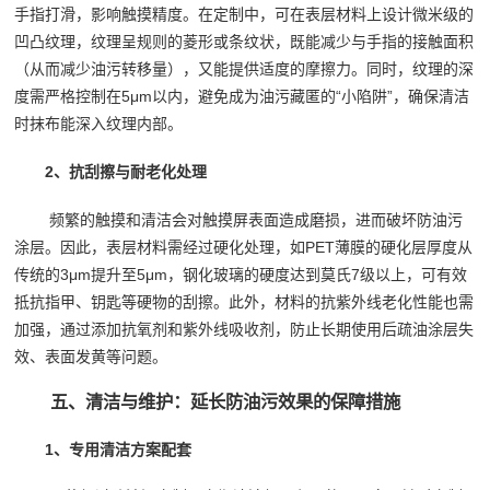
手指打滑，影响触摸精度。在定制中，可在表层材料上设计微米级的
凹凸纹理，纹理呈规则的菱形或条纹状，既能减少与手指的接触面积
（从而减少油污转移量），又能提供适度的摩擦力。同时，纹理的深
度需严格控制在5μm以内，避免成为油污藏匿的“小陷阱”，确保清洁
时抹布能深入纹理内部。
2、抗刮擦与耐老化处理
频繁的触摸和清洁会对触摸屏表面造成磨损，进而破坏防油污
涂层。因此，表层材料需经过硬化处理，如PET薄膜的硬化层厚度从
传统的3μm提升至5μm，钢化玻璃的硬度达到莫氏7级以上，可有效
抵抗指甲、钥匙等硬物的刮擦。此外，材料的抗紫外线老化性能也需
加强，通过添加抗氧剂和紫外线吸收剂，防止长期使用后疏油涂层失
效、表面发黄等问题。
五、清洁与维护：延长防油污效果的保障措施
1、专用清洁方案配套