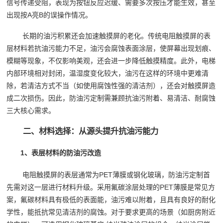
信号传递受阻，表现为按钮反应迟缓、需要多次按压才能生效，甚至
出现按A亮B的误操作情况。
长期的油污积累还会加速触摸屏的老化。传统电阻触摸屏的表
层材料若抗油污能力不足，油污会腐蚀表面涂层，使屏幕出现划痕、
模糊等现象，不仅影响美观，还会进一步降低触摸精度。此外，电梯
内部环境相对封闭，温湿度变化较大，油污在这样的环境中更难清
除，若清洁方式不当（如使用腐蚀性强的清洁剂），还会对触摸屏造
成二次损伤。因此，防油污定制需兼顾抗油污附着、易清洁、耐腐蚀
三大核心需求。
二、材料选择：从源头提升抗油污能力
1、表层材料的防油污改造
电阻触摸屏的表层通常为PET薄膜或钢化玻璃，防油污定制首
先需对这一层进行材料升级。采用氟碳涂层处理的PET薄膜是常见方
案，氟碳材料具有极低的表面能，油污难以附着，且具有良好的耐化
学性，能抵抗常见清洁剂的腐蚀。对于要求更高的场景（如厨房附近