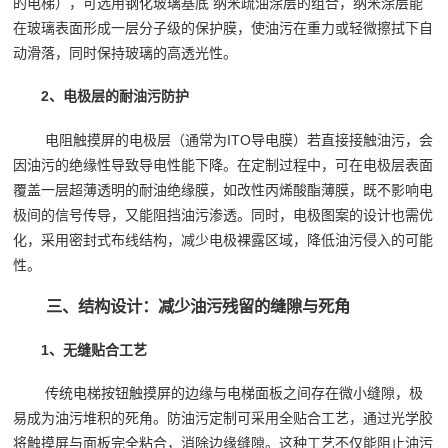
的电梯），可选用钢化玻璃基底 纳米疏油涂层的组合，纳米涂层能
在玻璃表面形成一层分子级的保护膜，使油污在重力或轻微擦拭下自
动滑落，同时保持玻璃的高透光性。
2、电极层的耐油污防护
电阻触摸屏的电极层（通常为ITO导电膜）若直接接触油污，会
因油污的绝缘性导致导电性能下降。在定制过程中，可在电极层表面
覆盖一层超薄透明的耐油绝缘膜，如改性丙烯酸酯薄膜，既不影响电
极间的信号传导，又能阻挡油污渗透。同时，电极图案的设计也需优
化，采用密封式布线结构，减少电极裸露区域，降低油污侵入的可能
性。
三、结构设计：减少油污残留的缝隙与死角
1、无缝贴合工艺
传统电梯按钮触摸屏的边缘与电梯面板之间存在微小缝隙，极
易成为油污堆积的死角。防油污定制可采用全贴合工艺，通过光学胶
将触摸屏与面板完全粘合，消除边缘缝隙。这种工艺不仅能阻止油污