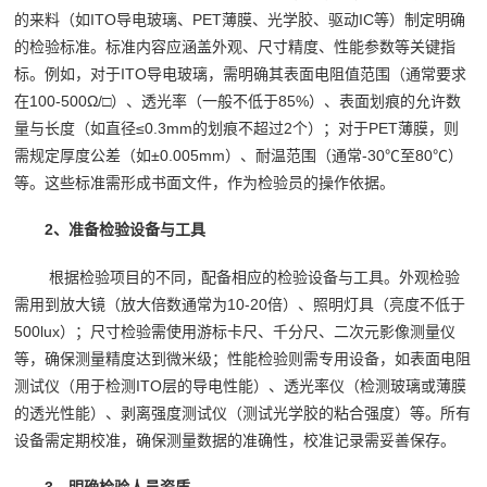
的来料（如ITO导电玻璃、PET薄膜、光学胶、驱动IC等）制定明确
的检验标准。标准内容应涵盖外观、尺寸精度、性能参数等关键指
标。例如，对于ITO导电玻璃，需明确其表面电阻值范围（通常要求
在100-500Ω/□）、透光率（一般不低于85%）、表面划痕的允许数
量与长度（如直径≤0.3mm的划痕不超过2个）；对于PET薄膜，则
需规定厚度公差（如±0.005mm）、耐温范围（通常-30℃至80℃）
等。这些标准需形成书面文件，作为检验员的操作依据。
2、准备检验设备与工具
根据检验项目的不同，配备相应的检验设备与工具。外观检验
需用到放大镜（放大倍数通常为10-20倍）、照明灯具（亮度不低于
500lux）；尺寸检验需使用游标卡尺、千分尺、二次元影像测量仪
等，确保测量精度达到微米级；性能检验则需专用设备，如表面电阻
测试仪（用于检测ITO层的导电性能）、透光率仪（检测玻璃或薄膜
的透光性能）、剥离强度测试仪（测试光学胶的粘合强度）等。所有
设备需定期校准，确保测量数据的准确性，校准记录需妥善保存。