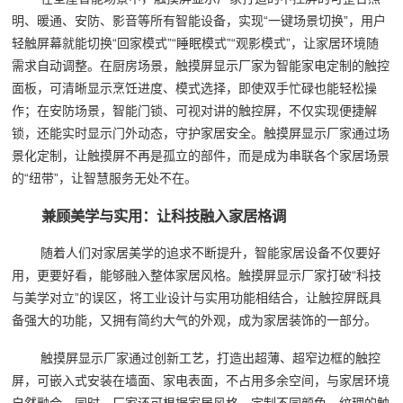
明、暖通、安防、影音等所有智能设备，实现“一键场景切换”，用户
轻触屏幕就能切换“回家模式”“睡眠模式”“观影模式”，让家居环境随
需求自动调整。在厨房场景，触摸屏显示厂家为智能家电定制的触控
面板，可清晰显示烹饪进度、模式选择，即使双手忙碌也能轻松操
作；在安防场景，智能门锁、可视对讲的触控屏，不仅实现便捷解
锁，还能实时显示门外动态，守护家居安全。触摸屏显示厂家通过场
景化定制，让触摸屏不再是孤立的部件，而是成为串联各个家居场景
的“纽带”，让智慧服务无处不在。
兼顾美学与实用：让科技融入家居格调
随着人们对家居美学的追求不断提升，智能家居设备不仅要好
用，更要好看，能够融入整体家居风格。触摸屏显示厂家打破“科技
与美学对立”的误区，将工业设计与实用功能相结合，让触控屏既具
备强大的功能，又拥有简约大气的外观，成为家居装饰的一部分。
触摸屏显示厂家通过创新工艺，打造出超薄、超窄边框的触控
屏，可嵌入式安装在墙面、家电表面，不占用多余空间，与家居环境
自然融合。同时，厂家还可根据家居风格，定制不同颜色、纹理的触