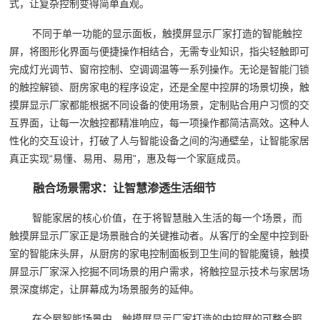
式，让复杂控制变得简单直观。
不同于单一功能的显示面板，触摸屏显示厂家打造的智能触控
屏，将图形化界面与便捷操作相结合，无需专业知识，指尖轻触即可
完成灯光调节、窗帘控制、空调调温等一系列操作。无论是智能门锁
的触控解锁、厨房家电的程序设定，还是全屋中控屏的场景切换，触
摸屏显示厂家都能根据不同设备的使用场景，定制贴合用户习惯的交
互界面，让每一次触控都精准响应，每一项操作都简洁高效。这种人
性化的交互设计，打破了人与智能设备之间的沟通壁垒，让智能家居
真正实现“易懂、易用、易用”，惠及每一个家庭成员。
融合场景需求：让智慧渗透生活细节
智能家居的核心价值，在于将智慧融入生活的每一个场景，而
触摸屏显示厂家正是场景融合的关键推动者。从客厅的全屋中控到卧
室的智能床头屏，从厨房的家电控制面板到卫生间的智能魔镜，触摸
屏显示厂家深入挖掘不同场景的用户需求，将触控显示技术与家居场
景深度绑定，让屏幕成为场景服务的延伸。
在全屋智能场景中，触摸屏显示厂家打造的中控屏的可整合照