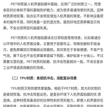
PET材质是人机界面贴膜中基础、应用广泛的材质之一，凭借
亲民的价格和不错的基础防护能力，成为很多普通场景的优选。这种
材质质地轻薄，贴合后不会明显增加人机界面的厚度，不影响设备原
本的操作手感，同时具备一定的透光性，能较好地还原屏幕显示效
果，不会出现明显的画面失真。
PET材质的人机界面贴膜适合日常轻度使用场景，比如普通办
公环境中的人机界面设备，主要用于抵御灰尘、轻微划痕和手指油
污，避免屏幕因日常触碰出现磨损。其优势在于安装便捷，不易产生
气泡，撕下后也不会在屏幕表面留下残胶，维护起来十分省心。不过
需要注意的是，PET材质的耐磨、抗冲击性能相对一般，不适合复杂
工业环境或高频触控的场景。
（二）TPU材质：柔韧抗冲击，适配复杂场景
TPU材质又称热塑性聚氨酯，相较于PET材质，其大的优势的
是柔韧性强、抗冲击性能出色，是复杂环境下人机界面贴膜的优 质
选择。这种材质具备良好的拉伸性和抗弯折能力，即便人机界面存在
轻微弧度，也能紧密贴合，不会出现翘边、开裂的情况，同时能有效