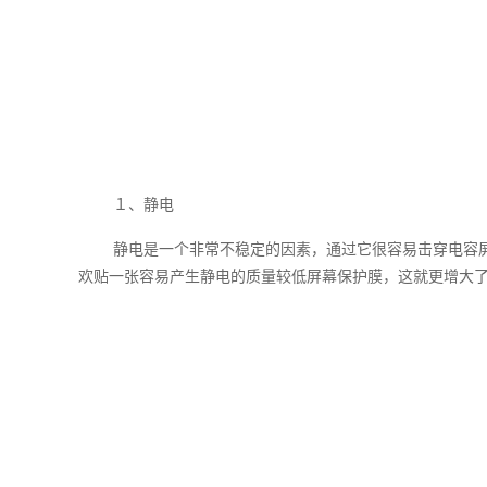
１、静电
静电是一个非常不稳定的因素，通过它很容易击穿电容
欢贴一张容易产生静电的质量较低屏幕保护膜，这就更增大