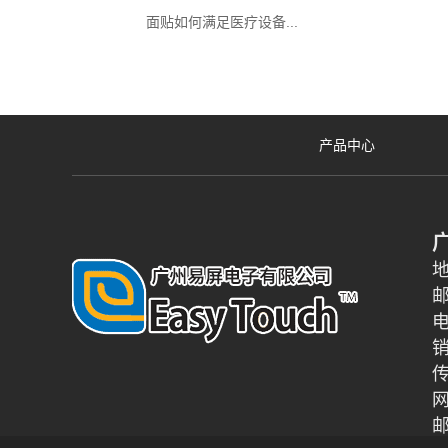
面贴如何满足医疗设备...
产品中心
邮
电
销
传
邮