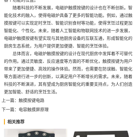
各个功能的位置。
随着科技的不断发展，电磁炉触摸按键的设计也在不断创新。智
能化技术的融入，使得电磁炉具备了更多的智能功能。例如，通过触
摸按键可以实现定时烹饪、智能识别食材等功能，使得烹饪过程更加
智能化、个性化。未来，随着人工智能和物联网技术的进一步发展，
电磁炉触摸按键有望实现与其他厨房设备的互联互通，形成智能化的
厨房生态系统，为用户提供更加便捷、智能的烹饪体验。
总体而言，电磁炉触摸按键的设计在现代厨房中发挥着不可替代
的作用。通过灵敏度、反应速度等方面的不断优化，触摸按键为用户
带来了更加便捷、高效的操作体验。然而，也需要在防误触、智能化
等方面进行进一步的创新，以满足用户不断增长的需求。未来，随着
科技的不断演进，其有望成为厨房智能化的重要支持点，为人们创造
更加智能、舒适的烹饪生活。‍
上一篇：
触摸按键电路
下一篇：
电容触摸屏原理
相关推荐