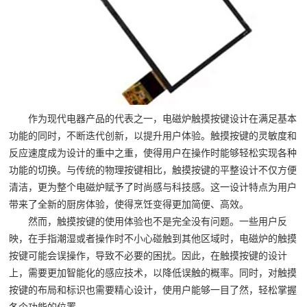
作为现代电器产品的代表之一，电磁炉触摸按键设计在满足基本
功能的同时，不断迭代创新，以提升用户体验。触摸按键的灵敏度和
反应速度成为设计的重中之重，使得用户在操作时能够轻松实现各种
功能的切换。与传统的物理按键相比，触摸按键的平整设计不仅方便
清洁，更为整个电磁炉赋予了时尚感与科技感。这一设计特点为用户
带来了全新的厨房体验，使得烹饪变得更加简便、高效。
然而，触摸按键的使用体验也不是完全没有问题。一些用户反
映，在手指潮湿或者操作时不小心碰触到其他区域时，电磁炉的触摸
按键可能会误操作，导致不必要的困扰。因此，在触摸按键的设计
上，需要更加智能化的感应技术，以降低误触的概率。同时，对触摸
按键的布局和标识也需要精心设计，使用户能够一目了然，轻松掌握