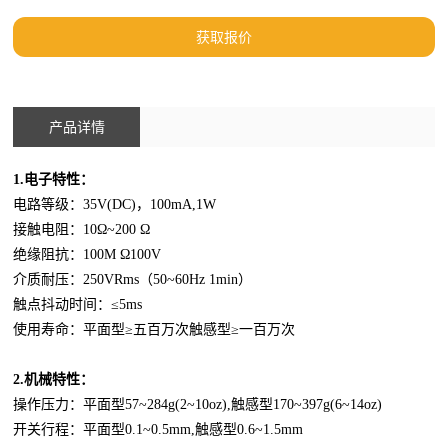
获取报价
产品详情
1.电子特性：
电路等级：
35V(DC)，100mA,1W
接触电阻：
10Ω~200 Ω
绝缘阻抗：
100M Ω100V
介质耐压：
250VRms（50~60Hz 1min）
触点抖动时间：
≤5ms
使用寿命：平面型
≥五百万次触感型≥一百万次
2.机械特性：
操作压力：平面型
57~284g(2~10oz),触感型170~397g(6~14oz)
开关行程：平面型
0.1~0.5mm,触感型0.6~1.5mm