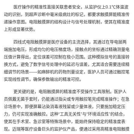
医疗操作的精准性直接关联患者安全，从监护仪上0.1℃体温波
动的识别，到超声诊断中毫米级病灶的标记，都要求触摸屏能精准传
递操作意图。电阻触摸屏的结构设计与信号处理机制，使其在精准度
上形成显著优势。
四线式电阻触摸屏是医疗设备的主流选择，其通过在导电层两
端施加电压，形成均匀的电压梯度场，接触点的坐标通过精确测量电
压值计算得出，定位误差可控制在极小范围。这种模拟信号的直接转
换方式，避免了数字信号处理中的延迟与误差，尤其适合需要连续精
细调节的场景——如麻醉机的药物剂量设定，医护人员可通过触控笔
实现线性调节，确保参数输出的精准可控。
更关键的是，电阻触摸屏的精准度不受操作工具限制。医护人
员佩戴无菌手套时，仍能通过指尖或专用触控笔完成精准操作；在急
诊场景中，即便屏幕沾染消毒液残留或少量体液，只要施加稳定压
力，仍可实现准确触控。这种“工具无关性”与“环境适应性”的结合，
使其在手术室、急诊室等特殊场景中，能始终保持稳定的精准度表
现。迈瑞等医疗设备巨头的监护仪产品，便通过采用高精准电阻触摸