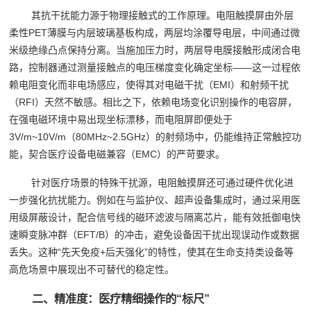
其抗干扰能力源于物理接触式的工作原理。电阻触摸屏由外层
柔性PET薄膜与内层玻璃基板构成，两层均涂覆导电层，中间通过微
米级绝缘凸点保持分离。当施加压力时，两层导电膜接触形成闭合电
路，控制器通过测量接触点的电压梯度变化确定坐标——这一过程依
赖电阻变化而非电场感应，使得其对电磁干扰（EMI）和射频干扰
（RFI）天然不敏感。相比之下，依赖电场变化识别操作的电容屏，
在强电磁环境中易出现坐标漂移，而电阻屏即便处于
3V/m~10V/m（80MHz~2.5GHz）的射频场中，仍能维持正常触控功
能，契合医疗设备电磁兼容（EMC）的严苛要求。
针对医疗场景的特殊干扰源，电阻触摸屏还可通过硬件优化进
一步强化抗扰能力。例如在与监护仪、超声设备集成时，通过采用医
用级屏蔽设计，配合信号线的磁环滤波与隔离芯片，能有效抵御电快
速瞬变脉冲群（EFT/B）的冲击，避免设备因干扰出现误动作或数据
丢失。这种“先天免疫+后天强化”的特性，使其在生命支持类设备等
高危场景中展现出不可替代的稳定性。
二、精准度：医疗精细操作的“标尺”