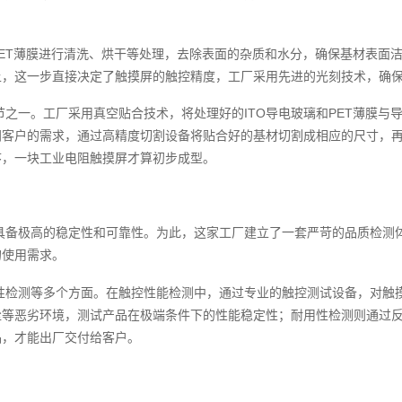
PET薄膜进行清洗、烘干等处理，去除表面的杂质和水分，确保基材表面
上，这一步直接决定了触摸屏的触控精度，工厂采用先进的光刻技术，确
之一。工厂采用真空贴合技术，将处理好的ITO导电玻璃和PET薄膜与
同客户的需求，通过高精度切割设备将贴合好的基材切割成相应的尺寸，
序，一块工业电阻触摸屏才算初步成型。
具备极高的稳定性和可靠性。为此，这家工厂建立了一套严苛的品质检测
的使用需求。
性检测等多个方面。在触控性能检测中，通过专业的触控测试设备，对触
尘等恶劣环境，测试产品在极端条件下的性能稳定性；耐用性检测则通过
品，才能出厂交付给客户。