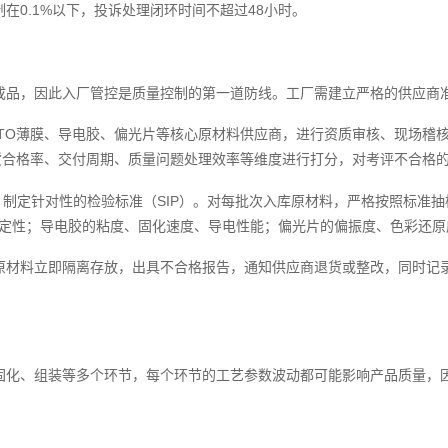
在0.1%以下，投诉处理闭环时间不超过48小时。
成品，因此入厂管控是质量控制的第一道防线。工厂需建立严格的供应商
ITO薄膜、导电胶、偏光片等核心原材料供应商，进行资质审核、现场稽
货合格率、交付周期、质量问题处理效率等维度进行打分，对考评不合格
，制定针对性的检验标准（SIP）。对每批次入库原材料，严格按照标准
稳定性；导电胶的粘度、固化速度、导电性能；偏光片的偏振度、色彩还原
原材料立即隔离存放，出具不合格报告，通知供应商退货或整改，同时记
固化、组装等多个环节，每个环节的工艺参数波动都可能影响产品质量，因