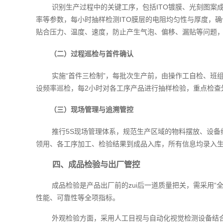
识别生产过程中的关键工序，包括ITO镀膜、光刻图案
率等参数，每小时抽样检测ITO膜层的电阻均匀性与厚度，
贴合压力、温度、速度，防止产生气泡、偏移、漏贴等问题
（二）过程巡检与首件确认
实施“首件三检制”，每批次生产前，由操作工自检、班
设频率巡检，每2小时对各工序产品进行抽样检验，重点检
（三）现场管理与追溯管控
推行5S现场管理体系，规范生产区域的物料摆放、设
领用、各工序加工、检验结果到成品入库，所有信息均录入生
四、成品检验与出厂管控
成品检验是产品出厂前的zui后一道质量把关，需采用
性能、可靠性等全项指标。
外观检验方面，采用人工目视与自动化视觉检测设备结