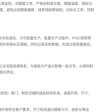
负责监控。对镀膜工序，严格控制真空度、镀膜温度、溅射功
温度，避免出现图案偏移、线条残缺等缺陷；对贴合工序，控制
符合标准后，方可批量生产。批量生产过程中，IPQC按照预
因并采取纠正措施，同时记录巡检数据，形成过程质量报告。
立全流程追溯体系，为每批次产品分配唯一批次号，从原材料
责任界定。
成品检验）部门，制定详细的成品检验标准，涵盖外观、尺寸、
保外观符合客户要求；尺寸检验通过精密卡尺、投影仪等设