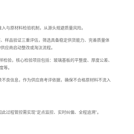
准入与原材料检验机制，从源头规避质量风险。
核、样品验证三重评估，筛选具备稳定供货能力、完善质量体
的供应商启动整改或淘汰流程。
抽样检验，核心检验项目包括：玻璃基板的平整度、厚度公差、
度等。
录不良信息，作为供应商考评依据，确保不合格原材料不流入
此过程管控需实现“定点监控、实时纠偏、全程追溯”。