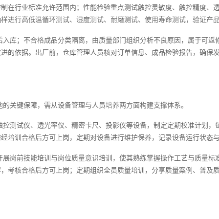
控制在行业标准允许范围内；性能检验重点测试触控灵敏度、触控精度、
抽样进行高低温循环测试、湿度测试、耐磨测试、使用寿命测试，验证产
后入库；不合格成品分类隔离，由质量部门组织分析不良原因，属于可返
改进的依据。出厂前，仓库管理人员核对订单信息、成品检验报告，确保
地的关键保障，需从设备管理与人员培养两方面构建支撑体系。
触控测试仪、透光率仪、精密卡尺、投影仪等设备，制定定期校准计划，
需经培训合格后方可上岗，定期对设备进行维护保养，记录设备运行状态
开展岗前技能培训与岗位质量意识培训，使其熟练掌握操作工艺与质量标
，考核合格后方可上岗；定期组织全员质量培训，分享质量案例、普及质