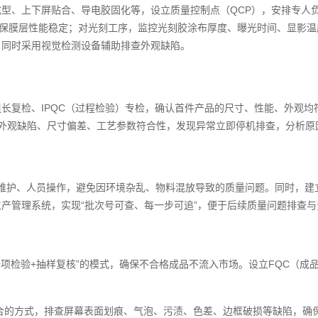
成型、上下屏贴合、导电胶固化等，设立质量控制点（QCP），安排专人
确保膜层性能稳定；对光刻工序，监控光刻胶涂布厚度、曝光时间、显影
，同时采用视觉检测设备辅助排查外观缺陷。
组长复检、IPQC（过程检验）专检，确认首件产品的尺寸、性能、外观均
查外观缺陷、尺寸偏差、工艺参数符合性，发现异常立即停机排查，分析原
备维护、人员操作，避免因环境杂乱、物料混放导致的质量问题。同时，建
产管理系统，实现“批次号可查、每一步可追”，便于后续质量问题排查与
“全项检验+抽样复核”的模式，确保不合格成品不流入市场。设立FQC（
合的方式，排查屏幕表面划痕、气泡、污渍、色差、边框破损等缺陷，确