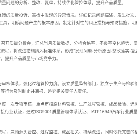
质量问题的分析、整改、复盘，持续优化管控体系，提升产品质量。
反馈的质量投诉、巡检中发现的异常情况，详细记录问题描述、发生批次
等工具，明确问题产生的根本原因，制定针对性的纠正措施与预防措施，
，每月召开质量分析会，汇总当月质量数据，分析合格率、不良率变化趋势
流程，将改进措施纳入标准体系，形成“发现问题-分析原因-整改落实-复
控，提升产品质量与市场竞争力。
与审核体系，强化过程管控力度。设立质量监督部门，独立于生产与检验
严等行为及时制止并通报，追究相关责任人责任。
季度一次专项审核，重点审核原材料管控、生产过程管控、成品检验、追
业认证，通过ISO9001质量管理体系认证、IATF16949汽车行
流程，兼顾源头管控、过程监控、成品把关、持续改进，同时依托完善的