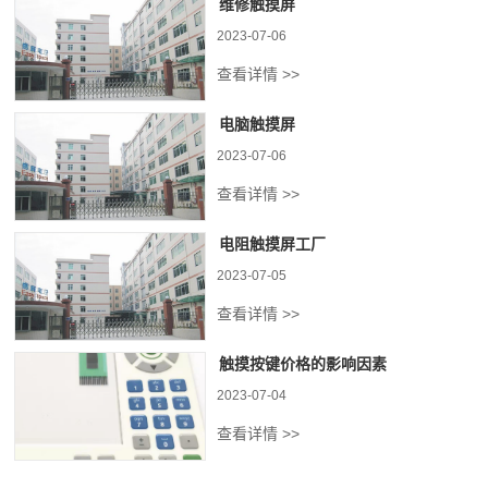
维修触摸屏
2023-07-06
查看详情 >>
电脑触摸屏
2023-07-06
查看详情 >>
电阻触摸屏工厂
2023-07-05
查看详情 >>
触摸按键价格的影响因素
2023-07-04
查看详情 >>