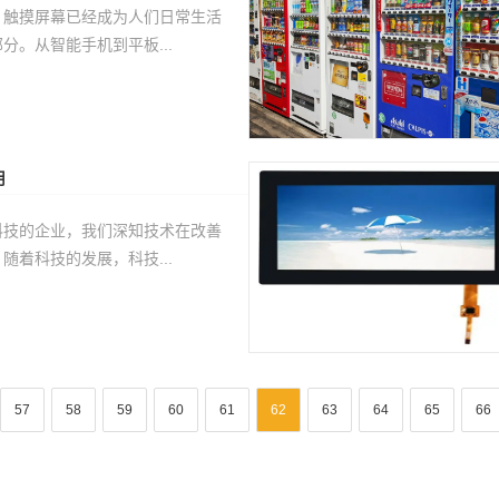
，触摸屏幕已经成为人们日常生活
分。从智能手机到平板...
用
科技的企业，我们深知技术在改善
随着科技的发展，科技...
57
58
59
60
61
62
63
64
65
66